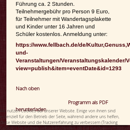
Führung ca. 2 Stunden.
Teilnehmergebühr pro Person 9 Euro,
für Teilnehmer mit Wandertagsplakette
und Kinder unter 16 Jahren und
Schüler kostenlos. Anmeldung unter:
https://www.fellbach.de/de/Kultur,Genuss,
und-
Veranstaltungen/Veranstaltungskalender/V
view=publish&item=eventDate&id=1293
Nach oben
Programm als PDF
herunterladen
Wir nutzen Cookies auf unserer Website. Einige von ihnen sind
essenziell für den Betrieb der Seite, während andere uns helfen,
diese Website und die Nutzererfahrung zu verbessern (Tracking
Cookies). Sie können selbst entscheiden, ob Sie die Cookies zulassen