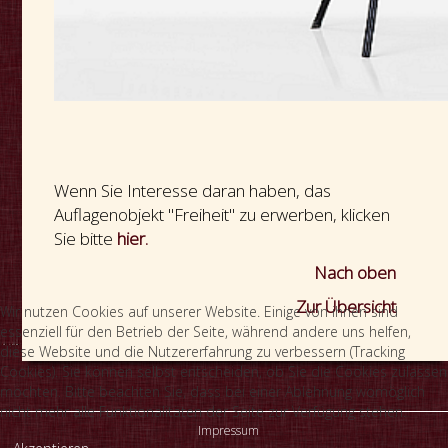
Wenn Sie Interesse daran haben, das
Auflagenobjekt "Freiheit" zu erwerben, klicken
Sie bitte
hier.
Nach oben
Zur Übersicht
Wir nutzen Cookies auf unserer Website. Einige von ihnen sind
essenziell für den Betrieb der Seite, während andere uns helfen,
diese Website und die Nutzererfahrung zu verbessern (Tracking
Cookies). Sie können selbst entscheiden, ob Sie die Cookies zulassen
möchten. Bitte beachten Sie, dass bei einer Ablehnung womöglich
nicht mehr alle Funktionalitäten der Seite zur Verfügung stehen.
Impressum