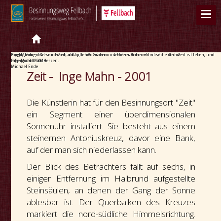
Zeit
Ein Jegliches hat seine Zeit, und alles Vorhaben unter dem Himmel hat seine Stunde
Es gibt ein großes und doch alltägliches Geheimnis. Dieses Geheimnis ist die Zeit. Zeit ist Leben, und
Zeit
Ein Jegliches hat seine Zeit, und alles Vorhaben unter dem Himmel hat seine Stunde
Es gibt ein großes und doch alltägliches Geheimnis. Dieses Geheimnis ist die Zeit. Zeit ist Leben, und
Inge Mahn
Inge Mahn 2001
Prediger 3.1
Leben wohnt im Herzen.
Inge Mahn 2001
Prediger 3.1
Leben wohnt im Herzen.
Michael Ende
Michael Ende
Zeit - Inge Mahn - 2001
Die Künstlerin hat für den Besinnungsort "Zeit"
ein Segment einer überdimensionalen
Sonnenuhr installiert. Sie besteht aus einem
steinernen Antoniuskreuz, davor eine Bank,
auf der man sich niederlassen kann.
Der Blick des Betrachters fällt auf sechs, in
einiger Entfernung im Halbrund aufgestellte
Steinsäulen, an denen der Gang der Sonne
ablesbar ist. Der Querbalken des Kreuzes
markiert die nord-südliche Himmelsrichtung.