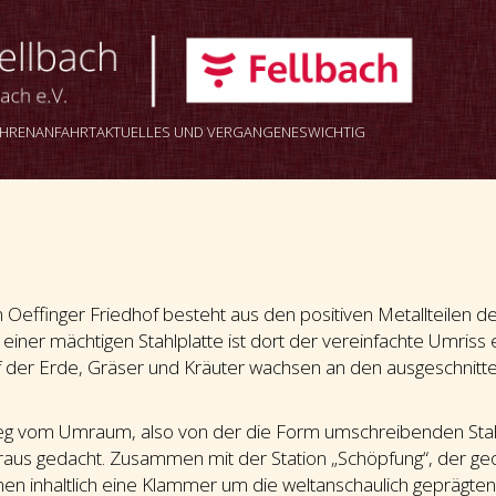
AHREN
ANFAHRT
AKTUELLES UND VERGANGENES
WICHTIG
m Oeffinger Friedhof besteht aus den positiven Metallteilen
s einer mächtigen Stahlplatte ist dort der vereinfachte Umriss
uf der Erde, Gräser und Kräuter wachsen an den ausgeschnitt
 vom Umraum, also von der die Form umschreibenden Stahlpla
aus gedacht. Zusammen mit der Station „Schöpfung“, der geo
en inhaltlich eine Klammer um die weltanschaulich geprägt