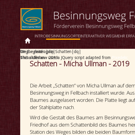
INTRO
BESINNUNGSORTE
INTERAKTIVER WEG
MEHR ERF
Wegbegleiter |dq|Schatten|dq|
On the road again
Micha Ullman - 2019
This slideshow uses a JQuery script adapted from
Pixedelic
Schatten - Micha Ullman - 2019
Die Arbeit „Schatten“ von Micha Ullman auf de
Besinnungsweg in Fellbach installiert wurde. Au
Baumes ausgelasert worden. Die Platte liegt a
der Stahlplatte nach.
Wird die Gestalt des Baumes am Besinnungsweg
Friedhof aus dem Schattenbild des Baumes her
Station des Weges bilden die beiden Baumform