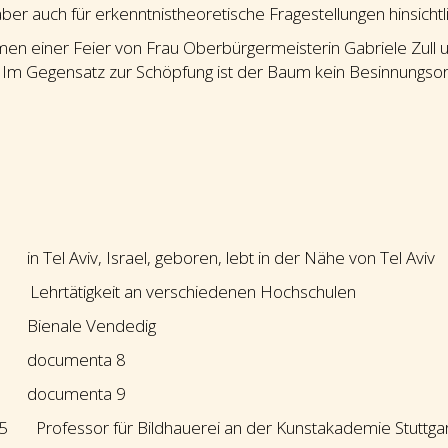
r auch für erkenntnistheoretische Fragestellungen hinsichtlic
n einer Feier von Frau Oberbürgermeisterin Gabriele Zull u
lt. Im Gegensatz zur Schöpfung ist der Baum kein Besinnungsort
l Aviv, Israel, geboren, lebt in der Nähe von Tel Aviv
ehrtätigkeit an verschiedenen Hochschulen
enale Vendedig
ocumenta 8
ocumenta 9
 Professor für Bildhauerei an der Kunstakademie Stuttga