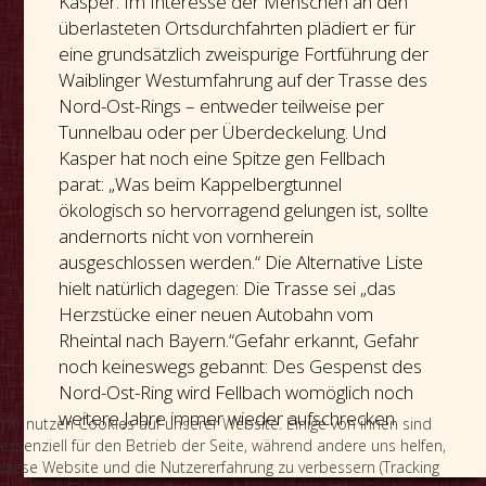
Kasper. Im Interesse der Menschen an den
überlasteten Ortsdurchfahrten plädiert er für
eine grundsätzlich zweispurige Fortführung der
Waiblinger Westumfahrung auf der Trasse des
Nord-Ost-Rings – entweder teilweise per
Tunnelbau oder per Überdeckelung. Und
Kasper hat noch eine Spitze gen Fellbach
parat: „Was beim Kappelbergtunnel
ökologisch so hervorragend gelungen ist, sollte
andernorts nicht von vornherein
ausgeschlossen werden.“ Die Alternative Liste
hielt natürlich dagegen: Die Trasse sei „das
Herzstücke einer neuen Autobahn vom
Rheintal nach Bayern.“Gefahr erkannt, Gefahr
noch keineswegs gebannt: Des Gespenst des
Nord-Ost-Ring wird Fellbach womöglich noch
weitere Jahre immer wieder aufschrecken.
Wir nutzen Cookies auf unserer Website. Einige von ihnen sind
essenziell für den Betrieb der Seite, während andere uns helfen,
diese Website und die Nutzererfahrung zu verbessern (Tracking