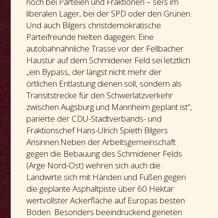
noch bei Parteien und Fraktionen – sei’s im
liberalen Lager, bei der SPD oder den Grünen.
Und auch Bilgers christdemokratische
Parteifreunde hielten dagegen. Eine
autobahnähnliche Trasse vor der Fellbacher
Haustür auf dem Schmidener Feld sei letztlich
„ein Bypass, der längst nicht mehr der
örtlichen Entlastung dienen soll, sondern als
Transitstrecke für den Schwerlatzverkehr
zwischen Augsburg und Mannheim geplant ist“,
parierte der CDU-Stadtverbands- und
Fraktionschef Hans-Ulrich Spieth Bilgers
Ansinnen.Neben der Arbeitsgemeinschaft
gegen die Bebauung des Schmidener Felds
(Arge Nord-Ost) wehren sich auch die
Landwirte sich mit Händen und Füßen gegen
die geplante Asphaltpiste über 60 Hektar
wertvollster Ackerfläche auf Europas besten
Böden. Besonders beeindruckend gerieten